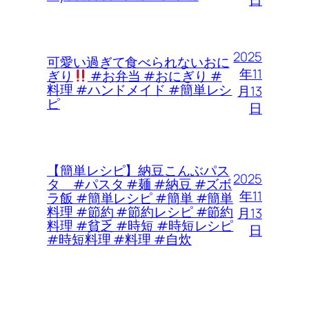
日
2025
可愛い過ぎて食べられないおに
年11
ぎり
#お弁当 #おにぎり #
料理 #ハンドメイド #簡単レシ
月13
ピ
日
【簡単レシピ】納豆こんぶパス
2025
タ #パスタ #麺 #納豆 #ズボ
年11
ラ飯 #簡単レシピ #簡単 #簡単
料理 #節約 #節約レシピ #節約
月13
料理 #貧乏 #時短 #時短レシピ
日
#時短料理 #料理 #自炊