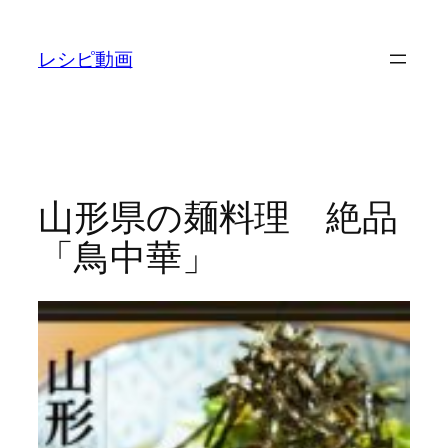
内
容
レシピ動画
を
ス
キ
ッ
プ
山形県の麺料理 絶品
「鳥中華」