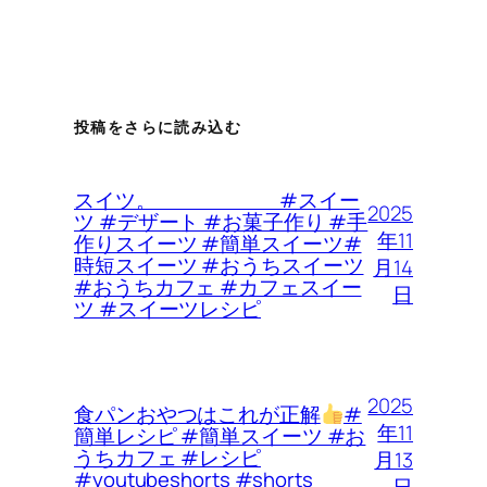
投稿をさらに読み込む
スイツ。 #スイー
2025
ツ #デザート #お菓子作り #手
年11
作りスイーツ #簡単スイーツ#
時短スイーツ #おうちスイーツ
月14
#おうちカフェ #カフェスイー
日
ツ #スイーツレシピ
2025
食パンおやつはこれが正解
#
年11
簡単レシピ #簡単スイーツ #お
うちカフェ #レシピ
月13
#youtubeshorts #shorts