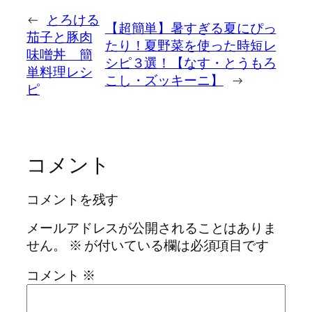
←
とろける
【超簡単】暑すぎる夏にぴっ
茄子と豚肉
たり！夏野菜を使った時短レ
味噌丼 簡
シピ３選！【なす・とうもろ
単料理レシ
こし・ズッキーニ】
→
ピ
コメント
コメントを残す
メールアドレスが公開されることはありま
せん。
※
が付いている欄は必須項目です
コメント
※