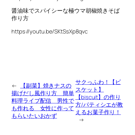
醤油味でスパイシーな極ウマ胡椒焼きそば
作り方
https://youtu.be/SKtSsXp8qvc
サクっふわ！【ビ
←
【副菜】焼きナスの
スケット】
揚げだし風作り方 簡単
【biscuit】の作り
料理ライブ配信 男性で
方/パティシエが教
も作れる 女性に作って
えるお菓子作り！
もらいたいおかず
→