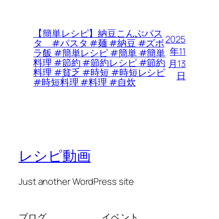
【簡単レシピ】納豆こんぶパス
2025
タ #パスタ #麺 #納豆 #ズボ
年11
ラ飯 #簡単レシピ #簡単 #簡単
料理 #節約 #節約レシピ #節約
月13
料理 #貧乏 #時短 #時短レシピ
日
#時短料理 #料理 #自炊
レシピ動画
Just another WordPress site
ブログ
イベント