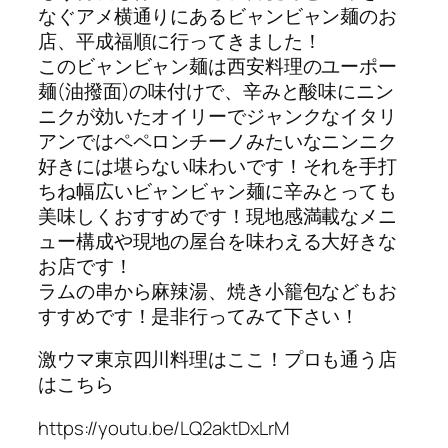
なぐアメ横通りにあるビャンビャン麺のお
店、平成福順に行ってきました！
このビャンビャン麺は西安料理のユーポー
麺(油撥面)の味付けで、辛みと酸味にニン
ニクが効いたオイリーでジャンクなイタリ
アンではペペロンチーノみたいなニンニク
好きには堪らない味わいです！それを手打
ちね幅広いビャンビャン麺に辛みとっても
美味しくおすすめです！現地感満載なメニ
ュー構成や現地の屋台を味わえる大好きな
お店です！
ラムの串から麻辣湯、焼き小籠包などもお
すすめです！是非行ってみて下さい！
激ウマ東京四川料理はここ！プロも通う店
はこちら
https://youtu.be/LQ2aktDxLrM