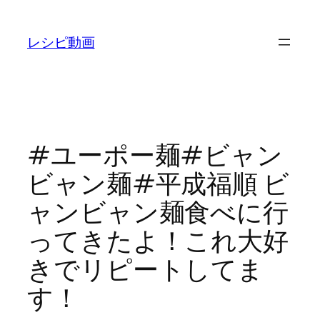
内
容
レシピ動画
を
ス
キ
ッ
プ
#ユーポー麺#ビャン
ビャン麺#平成福順 ビ
ャンビャン麺食べに行
ってきたよ！これ大好
きでリピートしてま
す！