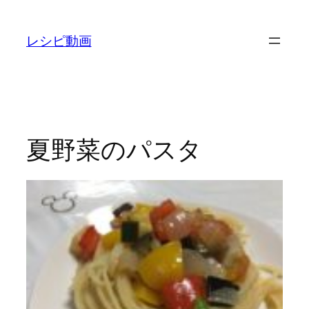
内
容
レシピ動画
を
ス
キ
ッ
プ
夏野菜のパスタ