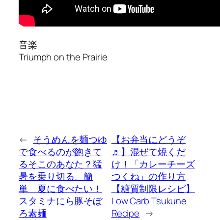
音楽
Triumph on the Prairie
←
そうめんを麺つゆ
【お弁当にどうぞ
で食べるのが飽きて
♬】混ぜて焼くだ
るそこのあなた？猛
け！「カレーチーズ
暑を乗り切る、簡
つくね」の作り方
単 夏に食べたい！
【糖質制限レシピ】
スタミナにら豚そぼ
Low Carb Tsukune
ろ素麺
Recipe
→