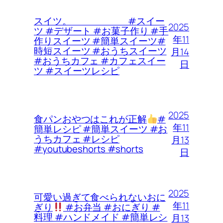
スイツ。 #スイー
2025
ツ #デザート #お菓子作り #手
年11
作りスイーツ #簡単スイーツ#
時短スイーツ #おうちスイーツ
月14
#おうちカフェ #カフェスイー
日
ツ #スイーツレシピ
2025
食パンおやつはこれが正解
#
年11
簡単レシピ #簡単スイーツ #お
うちカフェ #レシピ
月13
#youtubeshorts #shorts
日
2025
可愛い過ぎて食べられないおに
年11
ぎり
#お弁当 #おにぎり #
料理 #ハンドメイド #簡単レシ
月13