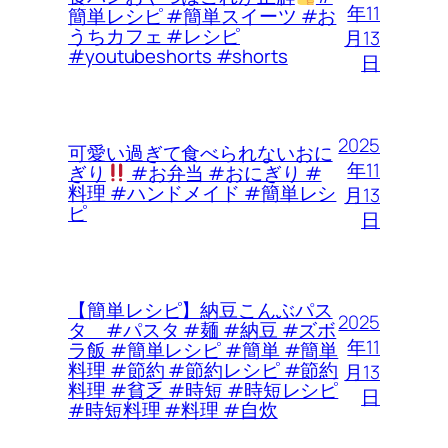
年11
簡単レシピ #簡単スイーツ #お
うちカフェ #レシピ
月13
#youtubeshorts #shorts
日
2025
可愛い過ぎて食べられないおに
年11
ぎり
#お弁当 #おにぎり #
料理 #ハンドメイド #簡単レシ
月13
ピ
日
【簡単レシピ】納豆こんぶパス
2025
タ #パスタ #麺 #納豆 #ズボ
年11
ラ飯 #簡単レシピ #簡単 #簡単
料理 #節約 #節約レシピ #節約
月13
料理 #貧乏 #時短 #時短レシピ
日
#時短料理 #料理 #自炊