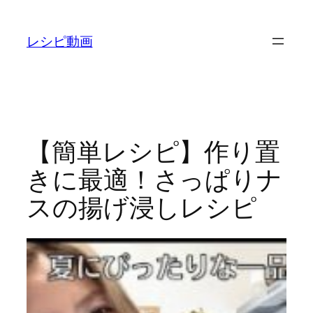
内
容
レシピ動画
を
ス
キ
ッ
プ
【簡単レシピ】作り置
きに最適！さっぱりナ
スの揚げ浸しレシピ