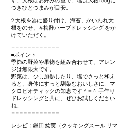
す。大根はお好みの量で。塩は大根100gに
つきひとつまみが目安。
2.大根を器に盛り付け、海苔、かいわれ大
根をのせ、#梅酢ハーブドレッシング をか
けていただく。
============
■ポイント
季節の野菜や果物を組み合わせて、アレン
ジは無限大です。
野菜は、少し加熱したり、塩でさっと和え
ると、身体にすっと馴染むおいしさに。マ
クロビオティックの知恵です＾=＾ 手作り
ドレッシングと共に、ぜひお試しください
ね。
============
レシピ：鎌田 紘実（クッキングスール リマ