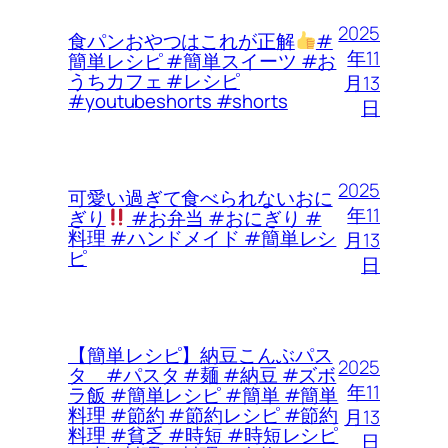
2025
食パンおやつはこれが正解
#
年11
簡単レシピ #簡単スイーツ #お
うちカフェ #レシピ
月13
#youtubeshorts #shorts
日
2025
可愛い過ぎて食べられないおに
年11
ぎり
#お弁当 #おにぎり #
料理 #ハンドメイド #簡単レシ
月13
ピ
日
【簡単レシピ】納豆こんぶパス
2025
タ #パスタ #麺 #納豆 #ズボ
年11
ラ飯 #簡単レシピ #簡単 #簡単
料理 #節約 #節約レシピ #節約
月13
料理 #貧乏 #時短 #時短レシピ
日