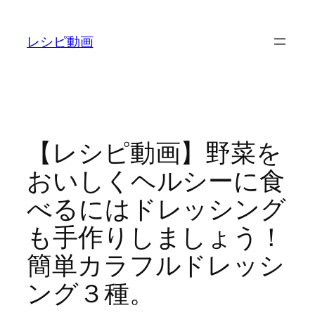
内
容
レシピ動画
を
ス
キ
ッ
プ
【レシピ動画】野菜を
おいしくヘルシーに食
べるにはドレッシング
も手作りしましょう！
簡単カラフルドレッシ
ング３種。