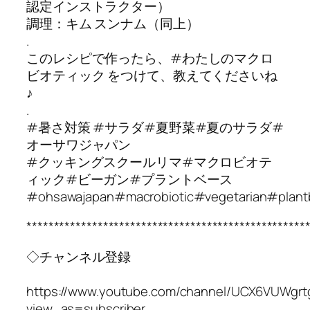
認定インストラクター）
調理：キム スンナム（同上）
.
このレシピで作ったら、#わたしのマクロ
ビオティック をつけて、教えてくださいね
♪
.
#暑さ対策 #サラダ#夏野菜#夏のサラダ#
オーサワジャパン
#クッキングスクールリマ#マクロビオテ
ィック#ビーガン#プラントベース
#ohsawajapan#macrobiotic#vegetarian#plant
***************************************************
◇チャンネル登録
https://www.youtube.com/channel/UCX6VUWgr
view_as=subscriber