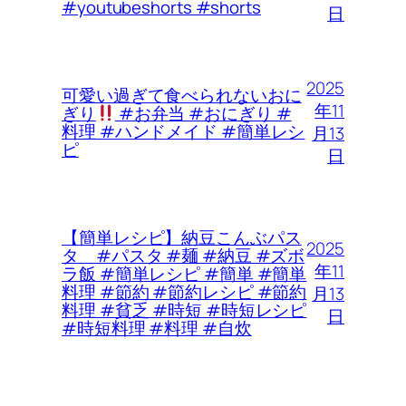
#youtubeshorts #shorts
日
2025
可愛い過ぎて食べられないおに
年11
ぎり
#お弁当 #おにぎり #
料理 #ハンドメイド #簡単レシ
月13
ピ
日
【簡単レシピ】納豆こんぶパス
2025
タ #パスタ #麺 #納豆 #ズボ
年11
ラ飯 #簡単レシピ #簡単 #簡単
料理 #節約 #節約レシピ #節約
月13
料理 #貧乏 #時短 #時短レシピ
日
#時短料理 #料理 #自炊