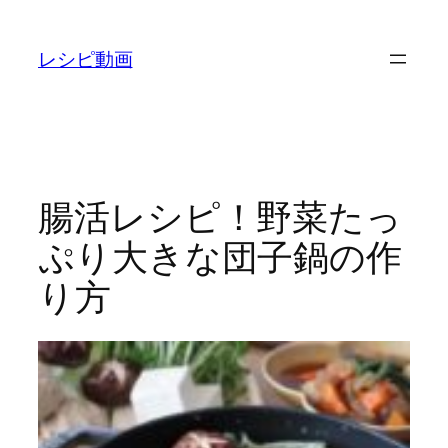
内
容
レシピ動画
を
ス
キ
ッ
プ
腸活レシピ！野菜たっ
ぷり大きな団子鍋の作
り方