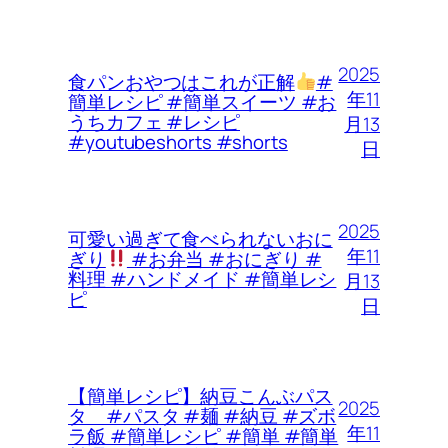
2025
食パンおやつはこれが正解
#
年11
簡単レシピ #簡単スイーツ #お
うちカフェ #レシピ
月13
#youtubeshorts #shorts
日
2025
可愛い過ぎて食べられないおに
年11
ぎり
#お弁当 #おにぎり #
料理 #ハンドメイド #簡単レシ
月13
ピ
日
【簡単レシピ】納豆こんぶパス
2025
タ #パスタ #麺 #納豆 #ズボ
年11
ラ飯 #簡単レシピ #簡単 #簡単