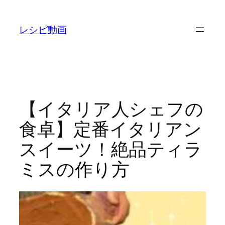
内
容
レシピ動画
を
ス
キ
ッ
プ
【イタリア人シェフの
食卓】定番イタリアン
スイーツ！絶品ティラ
ミスの作り方