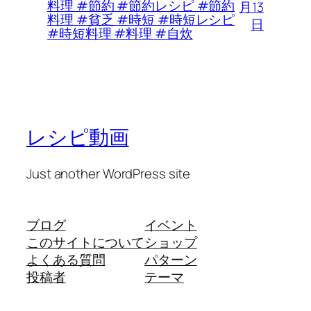
料理 #節約 #節約レシピ #節約
月13
料理 #貧乏 #時短 #時短レシピ
日
#時短料理 #料理 #自炊
レシピ動画
Just another WordPress site
ブログ
イベント
このサイトについて
ショップ
よくある質問
パターン
投稿者
テーマ