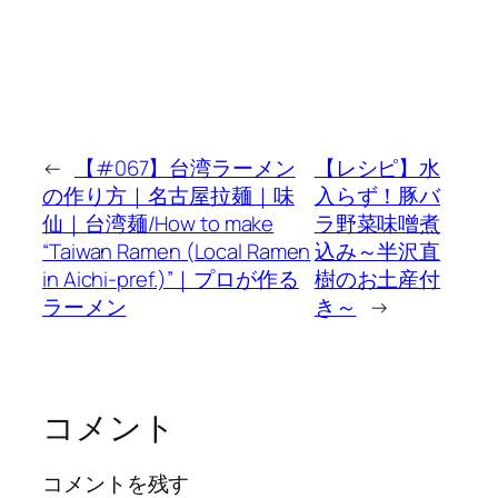
←
【#067】台湾ラーメン
【レシピ】水
の作り方｜名古屋拉麺｜味
入らず！豚バ
仙｜台湾麺/How to make
ラ野菜味噌煮
“Taiwan Ramen (Local Ramen
込み～半沢直
in Aichi-pref.)”｜プロが作る
樹のお土産付
ラーメン
き～
→
コメント
コメントを残す