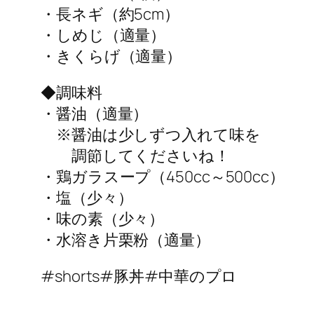
・長ネギ（約5cm）
・しめじ（適量）
・きくらげ（適量）
◆調味料
・醤油（適量）
※醤油は少しずつ入れて味を
調節してくださいね！
・鶏ガラスープ（450cc～500cc）
・塩（少々）
・味の素（少々）
・水溶き片栗粉（適量）
#shorts#豚丼#中華のプロ