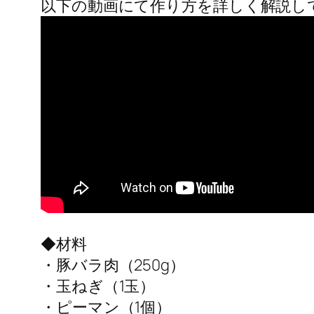
以下の動画にて作り方を詳しく解説し
◆材料
・豚バラ肉（250g）
・玉ねぎ（1玉）
・ピーマン（1個）