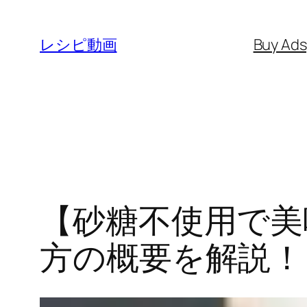
内
容
レシピ動画
Buy Ad
を
ス
キ
ッ
プ
【砂糖不使用で美
方の概要を解説！