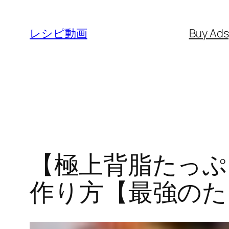
内
容
レシピ動画
Buy Ad
を
ス
キ
ッ
プ
【極上背脂たっぷ
作り方【最強のた