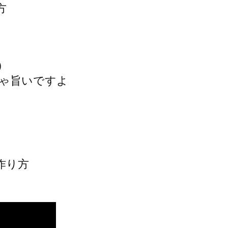
方
）
ゃ旨いですよ
作り方