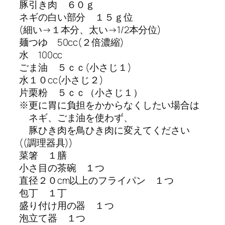
豚引き肉 ６０ｇ
ネギの白い部分 １５ｇ位
(細い→１本分、太い→1/2本分位)
麺つゆ 50cc(２倍濃縮)
水 100cc
ごま油 ５ｃｃ(小さじ１)
水１０cc(小さじ２)
片栗粉 ５ｃｃ（小さじ１）
※更に胃に負担をかからなくしたい場合は
ネギ、ごま油を使わず、
豚ひき肉を鳥ひき肉に変えてください
((調理器具))
菜箸 １膳
小さ目の茶碗 １つ
直径２０cm以上のフライパン １つ
包丁 １丁
盛り付け用の器 １つ
泡立て器 １つ