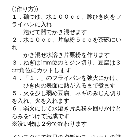
((作り方))
１．麺つゆ、水１００ｃｃ、豚ひき肉をフ
ライパンに入れ
泡だて器でかき混ぜます
２．水１０ｃｃ、片栗粉５ｃｃを茶碗にい
れ
かき混ぜ水溶き片栗粉を作ります
３．ねぎは1mm位のミジン切り、豆腐は３
cm角位にカットします
４．「１．」のフライパンを強火にかけ、
ひき肉の表面に熱が入るまで煮ます
５．火を少し弱め豆腐、ネギのみじん切り
を入れ、火を入れます
６．弱火にして水溶き片栗粉を回りかけと
ろみをつけて完成です
※洗い物は２分で終わります
インスタにて毎日の夕飯やチャンネルの準