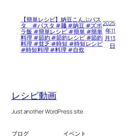
【簡単レシピ】納豆こんぶパス
2025
タ #パスタ #麺 #納豆 #ズボ
年11
ラ飯 #簡単レシピ #簡単 #簡単
料理 #節約 #節約レシピ #節約
月13
料理 #貧乏 #時短 #時短レシピ
日
#時短料理 #料理 #自炊
レシピ動画
Just another WordPress site
ブログ
イベント