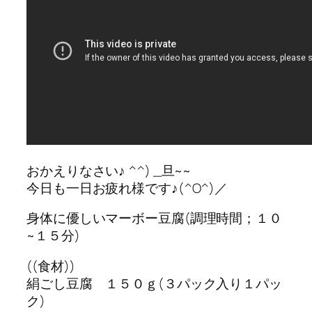
おかえりなさい♪ ^^) _旦~~
今日も一日お疲れ様です♪(^O^)／
身体に優しいマーボー豆腐(調理時間；１０
~１５分)
((食材))
絹ごし豆腐 １５０ｇ(３パック入り１パッ
ク)