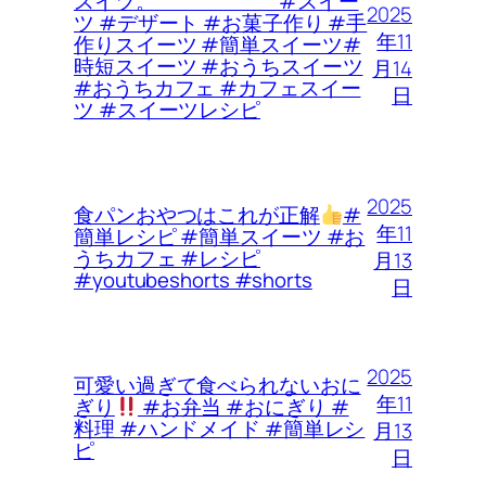
スイツ。 #スイー
2025
ツ #デザート #お菓子作り #手
年11
作りスイーツ #簡単スイーツ#
時短スイーツ #おうちスイーツ
月14
#おうちカフェ #カフェスイー
日
ツ #スイーツレシピ
2025
食パンおやつはこれが正解
#
年11
簡単レシピ #簡単スイーツ #お
うちカフェ #レシピ
月13
#youtubeshorts #shorts
日
2025
可愛い過ぎて食べられないおに
年11
ぎり
#お弁当 #おにぎり #
料理 #ハンドメイド #簡単レシ
月13
ピ
日