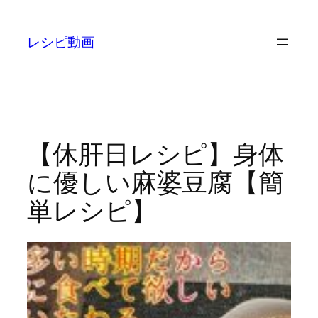
内
容
レシピ動画
を
ス
キ
ッ
プ
【休肝日レシピ】身体
に優しい麻婆豆腐【簡
単レシピ】