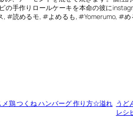
手作りロールケーキを本命の彼にinstagra
 #読めるモ, #よめるも, #Yomerumo, #
メ鶏 つくね ハンバーグ 作り方☆溢れ
うど
レシ