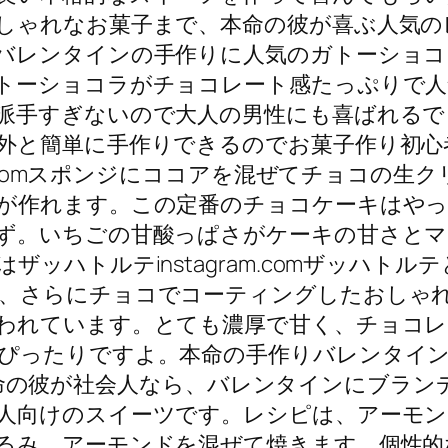
しゃれなお菓子まで、本命の彼が喜ぶ人気の
ンタインの手作りに人気のガトーショコラins
トーショコラがチョコレート感たっぷりで人
派手すぎないので大人の男性にも喜ばれるで
外と簡単に手作りできるのでお菓子作り初心
am.comスポンジにココアを混ぜてチョコの
が作れます。この定番のチョコケーキはや
ず。いちごの甘酸っぱさがケーキの甘さと
ッハトルテinstagram.comザッハト
、さらにチョコでコーティングしたおしゃ
われています。とても濃厚で甘く、チョコレ
ぴったりですよ。本命の手作りバレンタイン
com本命の彼が社会人なら、バレンタインにブ
人向けのスイーツです。レシピは、アーモン
るみ、アーモンドを混ぜて焼きます。個性的