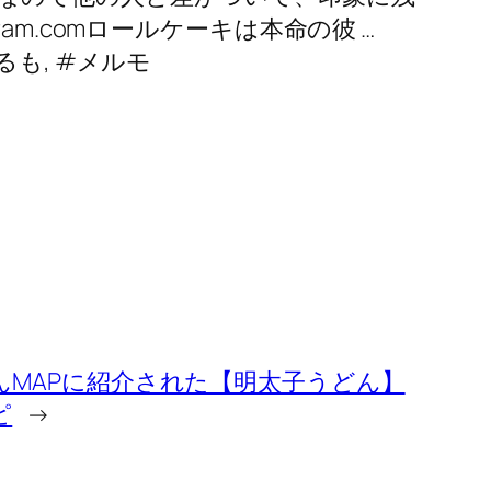
m.comロールケーキは本命の彼 …
めるも, #メルモ
んMAPに紹介された【明太子うどん】
ピ
→