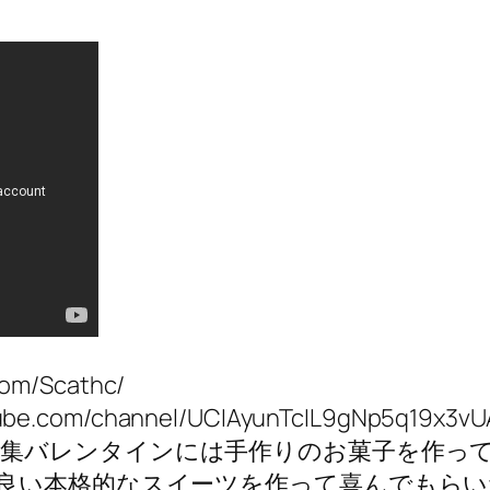
com/Scathc/
utube.com/channel/UCIAyunTcIL9gNp5q19x3v
集バレンタインには手作りのお菓子を作っ
良い本格的なスイーツを作って喜んでもらい