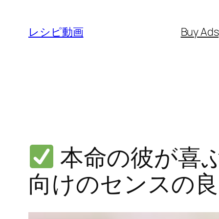
内
容
レシピ動画
Buy Ad
を
ス
キ
ッ
プ
本命の彼が喜
向けのセンスの良