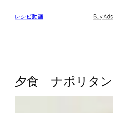
内
容
レシピ動画
Buy Ad
を
ス
キ
ッ
プ
夕食 ナポリタン