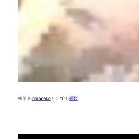
執筆者:
harapeko
カテゴリ:
麺類