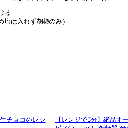
ける
め塩は入れず胡椒のみ）
腐生チョコのレシ
【レンジで3分】絶品オ