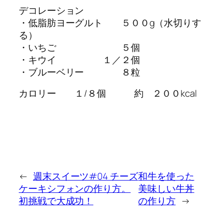
デコレーション
・低脂肪ヨーグルト ５００g（水切りす
る）
・いちご ５個
・キウイ １／２個
・ブルーベリー ８粒
カロリー １/８個 約 ２００kcal
←
週末スイーツ#04 チーズ
和牛を使った
ケーキシフォンの作り方。
美味しい牛丼
初挑戦で大成功！
の作り方
→