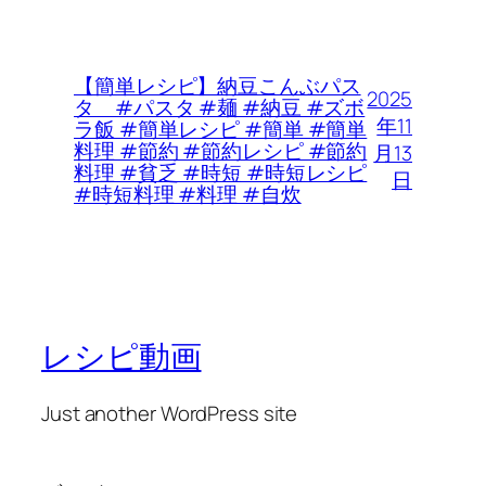
【簡単レシピ】納豆こんぶパス
2025
タ #パスタ #麺 #納豆 #ズボ
年11
ラ飯 #簡単レシピ #簡単 #簡単
料理 #節約 #節約レシピ #節約
月13
料理 #貧乏 #時短 #時短レシピ
日
#時短料理 #料理 #自炊
レシピ動画
Just another WordPress site