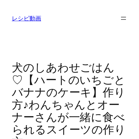
内
容
レシピ動画
を
ス
キ
ッ
プ
犬のしあわせごはん
♡【ハートのいちごと
バナナのケーキ】作り
方♪わんちゃんとオー
ナーさんが一緒に食べ
られるスイーツの作り