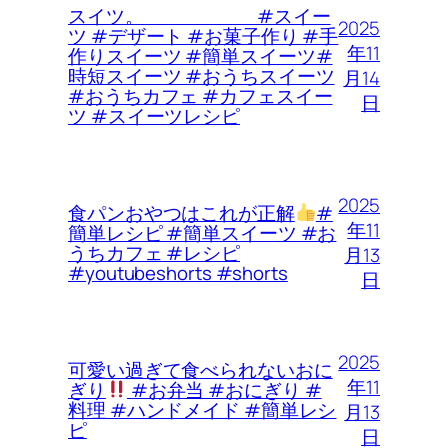
スイツ。 #スイー
2025
ツ #デザート #お菓子作り #手
年11
作りスイーツ #簡単スイーツ#
時短スイーツ #おうちスイーツ
月14
#おうちカフェ #カフェスイー
日
ツ #スイーツレシピ
2025
食パンおやつはこれが正解
#
年11
簡単レシピ #簡単スイーツ #お
うちカフェ #レシピ
月13
#youtubeshorts #shorts
日
2025
可愛い過ぎて食べられないおに
年11
ぎり
#お弁当 #おにぎり #
料理 #ハンドメイド #簡単レシ
月13
ピ
日