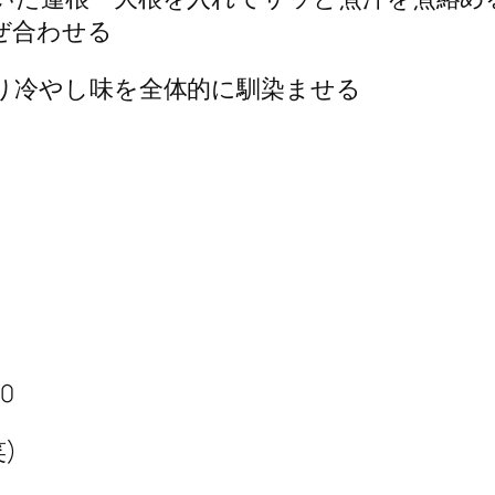
ぜ合わせる
り冷やし味を全体的に馴染ませる
90
)