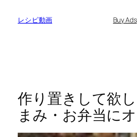
内
容
レシピ動画
Buy Ad
を
ス
キ
ッ
プ
作り置きして欲し
まみ・お弁当にオ