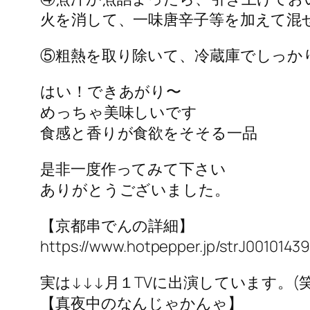
火を消して、一味唐辛子等を加えて混
⑤粗熱を取り除いて、冷蔵庫でしっか
はい！できあがり〜
めっちゃ美味しいです
食感と香りが食欲をそそる一品
是非一度作ってみて下さい
ありがとうございました。
【京都串でんの詳細】
https://www.hotpepper.jp/strJ0010143
実は↓↓↓月１TVに出演しています。(笑
【真夜中のなんじゃかんゃ】