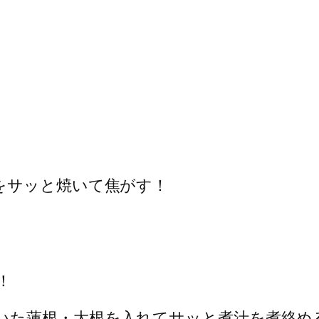
をサッと焼いて焦がす！
！
いた蓮根・大根を入れてサッと煮汁を煮絡め