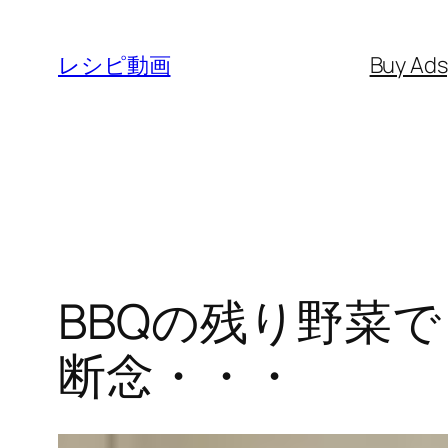
内
容
レシピ動画
Buy Ad
を
ス
キ
ッ
プ
BBQの残り野菜
断念・・・