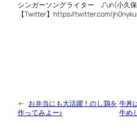
シンガーソングライター J”un(小久
【Twitter】https://twitter.com/jh0nyk
←
お弁当にも大活躍！のし鶏を
牛丼
作ってみよー♪
牛め