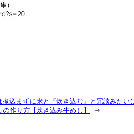
保隼）
uro?s=20
は煮込まずに米と『炊き込む』と冗談みたい
しの作り方【炊き込み牛めし】
→