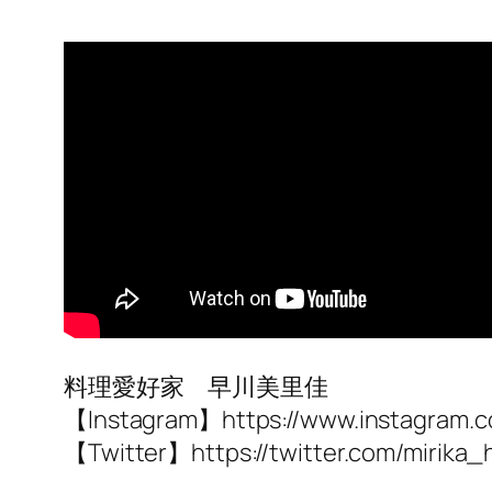
料理愛好家 早川美里佳
【Instagram】https://www.instagram.c
【Twitter】https://twitter.com/mirika