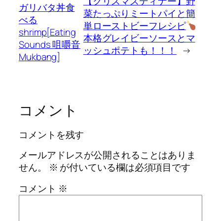
【クリスマスディナー】野
ガリバタ丼食
菜たっぷりミートパイと簡
べる
単ローストビーフレシピ
shrimp[Eating
本格グレイビーソースとマ
Sounds 咀嚼音
ッシュポテトも！！！
→
Mukbang]
コメント
コメントを残す
メールアドレスが公開されることはありま
せん。
※
が付いている欄は必須項目です
コメント
※