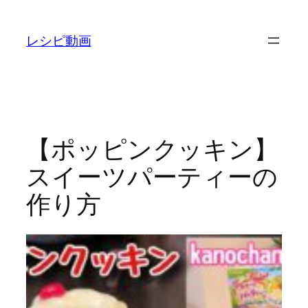
内
容
レシピ動画
を
ス
キ
ッ
プ
【ポッピンクッキン】
スイーツパーティーの
作り方