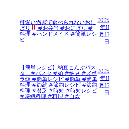
2025
可愛い過ぎて食べられないおに
年11
ぎり
#お弁当 #おにぎり #
料理 #ハンドメイド #簡単レシ
月13
ピ
日
【簡単レシピ】納豆こんぶパス
2025
タ #パスタ #麺 #納豆 #ズボ
年11
ラ飯 #簡単レシピ #簡単 #簡単
料理 #節約 #節約レシピ #節約
月13
料理 #貧乏 #時短 #時短レシピ
日
#時短料理 #料理 #自炊