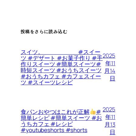
投稿をさらに読み込む
スイツ。 #スイー
2025
ツ #デザート #お菓子作り #手
年11
作りスイーツ #簡単スイーツ#
時短スイーツ #おうちスイーツ
月14
#おうちカフェ #カフェスイー
日
ツ #スイーツレシピ
2025
食パンおやつはこれが正解
#
年11
簡単レシピ #簡単スイーツ #お
うちカフェ #レシピ
月13
#youtubeshorts #shorts
日