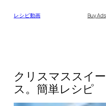
内
容
レシピ動画
Buy Ad
を
ス
キ
ッ
プ
クリスマススイー
ス。簡単レシピ