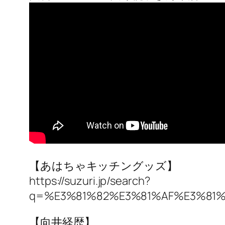
【あはちゃキッチングッズ】
https://suzuri.jp/search?
q=%E3%81%82%E3%81%AF%E3%81
【向井経歴】