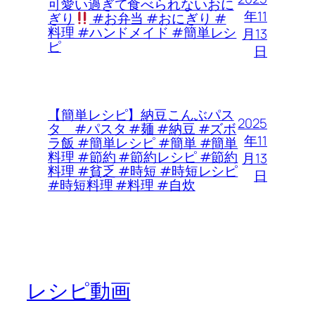
可愛い過ぎて食べられないおに
年11
ぎり
#お弁当 #おにぎり #
料理 #ハンドメイド #簡単レシ
月13
ピ
日
【簡単レシピ】納豆こんぶパス
2025
タ #パスタ #麺 #納豆 #ズボ
年11
ラ飯 #簡単レシピ #簡単 #簡単
料理 #節約 #節約レシピ #節約
月13
料理 #貧乏 #時短 #時短レシピ
日
#時短料理 #料理 #自炊
レシピ動画