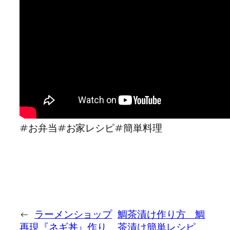
ヤ
ー
#お弁当#お家レシピ#簡単料理
←
ラーメンショップ
鯛茶漬け作り方 鯛
再現『ネギ丼』作り
茶漬け簡単レシピ