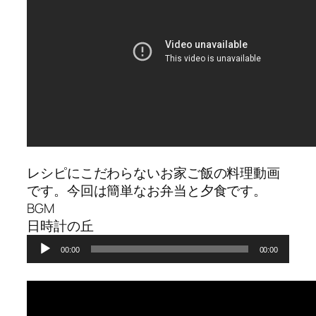
レシピにこだわらないお家ご飯の料理動画
です。今回は簡単なお弁当と夕食です。
BGM
日時計の丘
音
00:00
00:00
声
プ
レ
ー