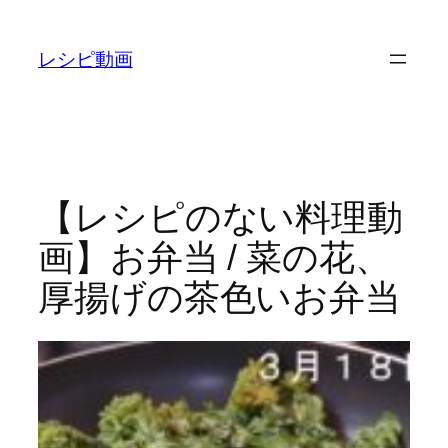
内
容
レシピ動画
を
ス
キ
ッ
プ
【レシピのない料理動
画】お弁当 / 菜の花、
厚揚げの茶色いお弁当