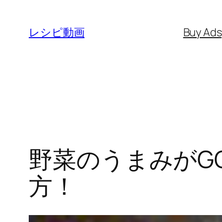
内
容
レシピ動画
Buy Ad
を
ス
キ
ッ
プ
野菜のうまみがG
方！